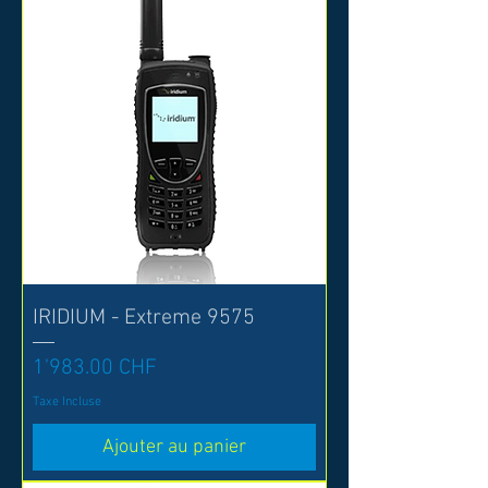
IRIDIUM - Extreme 9575
Prix
1'983.00 CHF
Taxe Incluse
Ajouter au panier