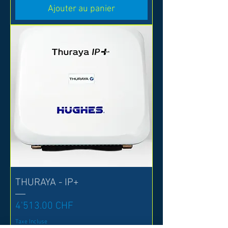
Ajouter au panier
THURAYA - IP+
Prix
4'513.00 CHF
Taxe Incluse