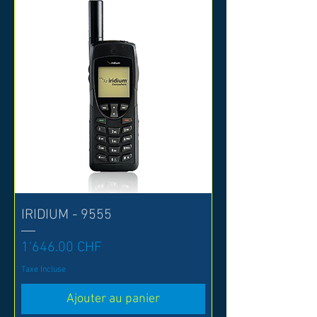
IRIDIUM - 9555
Prix
1'646.00 CHF
Taxe Incluse
Ajouter au panier