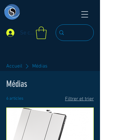
Se connecter
Accueil
Médias
Médias
6 articles
Filtrer et trier